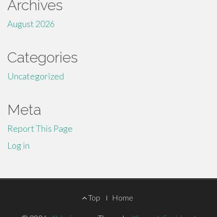
Archives
August 2026
Categories
Uncategorized
Meta
Report This Page
Log in
Footer
Top
Home