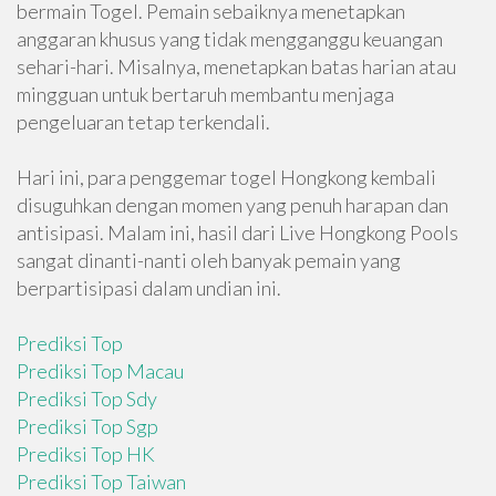
bermain Togel. Pemain sebaiknya menetapkan
anggaran khusus yang tidak mengganggu keuangan
sehari-hari. Misalnya, menetapkan batas harian atau
mingguan untuk bertaruh membantu menjaga
pengeluaran tetap terkendali.
Hari ini, para penggemar togel Hongkong kembali
disuguhkan dengan momen yang penuh harapan dan
antisipasi. Malam ini, hasil dari Live Hongkong Pools
sangat dinanti-nanti oleh banyak pemain yang
berpartisipasi dalam undian ini.
Prediksi Top
Prediksi Top Macau
Prediksi Top Sdy
Prediksi Top Sgp
Prediksi Top HK
Prediksi Top Taiwan