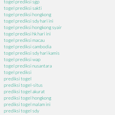
togel prediksi sgp
togel prediksi sakti
togel prediksi hongkong
togel prediksi sdy hari ini
togel prediksi hongkong syair
togel prediksi hk hari ini
togel prediksi macau
togel prediksi cambodia
togel prediksi sdy hari kamis
togel prediksi wap
togel prediksi nusantara
togel prediksi
prediksi togel
prediksi togel-situs
prediksi togel akurat
prediksi togel hongkong
prediksi togel malam ini
prediksi togel sdy