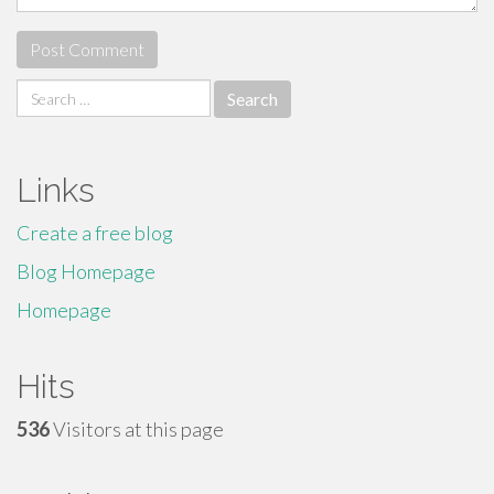
Search
for:
Links
Create a free blog
Blog Homepage
Homepage
Hits
536
Visitors at this page