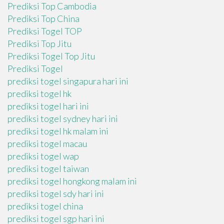
Prediksi Top Cambodia
Prediksi Top China
Prediksi Togel TOP
Prediksi Top Jitu
Prediksi Togel Top Jitu
Prediksi Togel
prediksi togel singapura hari ini
prediksi togel hk
prediksi togel hari ini
prediksi togel sydney hari ini
prediksi togel hk malam ini
prediksi togel macau
prediksi togel wap
prediksi togel taiwan
prediksi togel hongkong malam ini
prediksi togel sdy hari ini
prediksi togel china
prediksi togel sgp hari ini